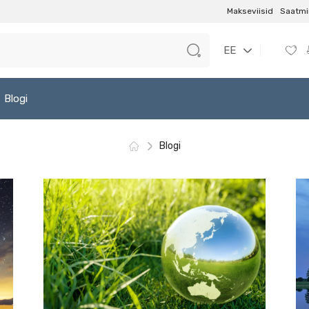
Makseviisid
Saatmi
EE
Blogi
Blogi