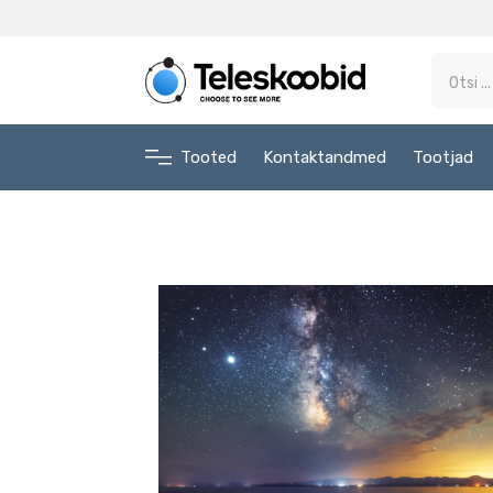
Tooted
Kontaktandmed
Tootjad