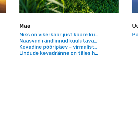
Maa
U
aas Euroopas
Miks on vikerkaar just kaare kujuga?
Pa
ldistada
Naasvad rändlinnud kuulutavad juba kevadet
Kevadine pööripäev – virmaliste hiilgeaeg
Lindude kevadränne on täies hoos
uu-missiooni
aid
ise lihtsaks ka algajatele
 joonduvad kuus planeeti
elda veel 2025. aasta viimastel kuudel
l: ära maga maha!
d taas meie peade kohal
e taevast teleskoobiga otsida
eleskoopi?
ga nähtav hele komeet!
 kuidas tähesadu näha?
al 2024 ongi käes