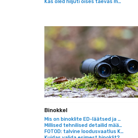
Kas oled hiljuti öises taevas märgan
Binokkel
Mis on binoklite ED-läätsed ja milles 
Millised tehnilised detailid määravad,
FOTOD: talvine loodusvaatlus Kesk-Lä
Kuidas valida esimest binoklit? Juhend