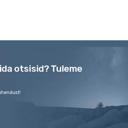
mida otsisid? Tuleme
 ühendust!