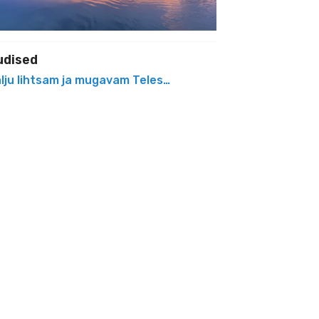
udised
lju lihtsam ja mugavam Teleskoobid.ee e-pood on kohal