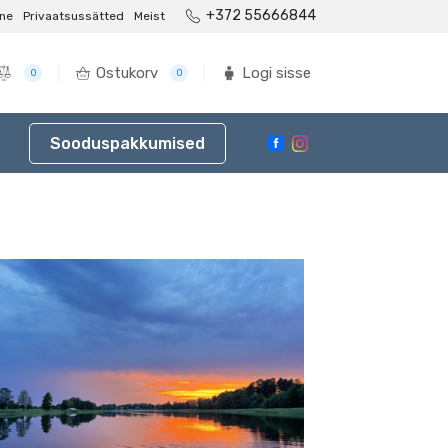
+372 55666844
ne
Privaatsussätted
Meist
Ostukorv
Logi sisse
0
0
Sooduspakkumised