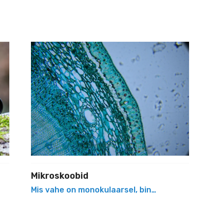
ud üht tavapärasest heledamat komeeti?
Mikroskoobid
seisnevad nende eelised?
Mis vahe on monokulaarsel, binokulaarsel ja trin
 kas tegu on hea või väga hea binokliga?
tis
 algajale