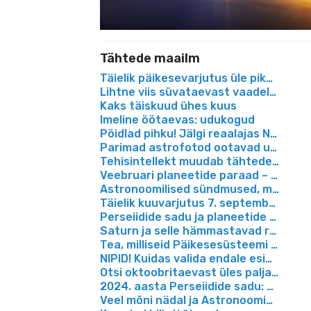
Tähtede maailm
Täielik päikesevarjutus üle pika aja t
Lihtne viis süvataevast vaadelda ja pi
Kaks täiskuud ühes kuus
Imeline öötaevas: udukogud
Pöidlad pihku! Jälgi reaalajas NASA K
Parimad astrofotod ootavad uudistaj
Tehisintellekt muudab tähtede vaatam
Veebruari planeetide paraad – taevas
Astronoomilised sündmused, mida vaad
Täielik kuuvarjutus 7. septembri õhtu
Perseiidide sadu ja planeetide paraa
Saturn ja selle hämmastavad rõngad
Tea, milliseid Päikesesüsteemi detail
NIPID! Kuidas valida endale esimest t
Otsi oktoobritaevast üles palja silma
2024. aasta Perseiidide sadu: kus ja
Veel mõni nädal ja Astronoomiafestiv