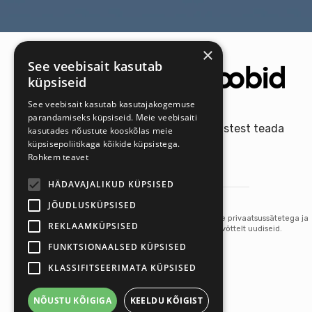
×
See veebisait kasutab
küpsiseid
See veebisait kasutab kasutajakogemuse
parandamiseks küpsiseid. Meie veebisaiti
Saa meie uutest pakkumistest teada
kasutades nõustute kooskõlas meie
esimesena!
küpsisepoliitikaga kõikide küpsistega.
Rohkem teavet
HÄDAVAJALIKUD KÜPSISED
Tellin uudiskirja
JÕUDLUSKÜPSISED
Kui tellid uudiskirja, oled nõus meie privaatsussätetega ja
REKLAAMKÜPSISED
annad nõusoleku saada meie ettevõttelt uudiseid.
FUNKTSIONAALSED KÜPSISED
KLASSIFITSEERIMATA KÜPSISED
NÕUSTU KÕIGIGA
KEELDU KÕIGIST