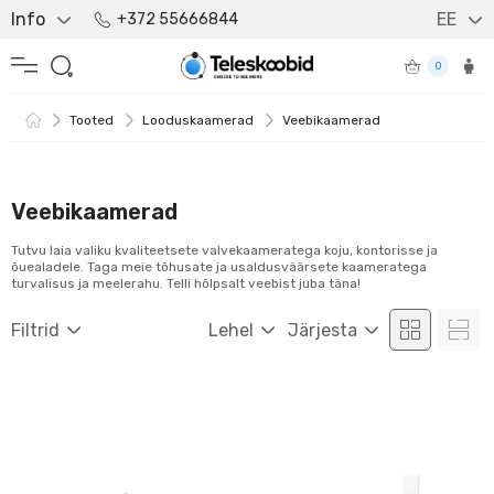
Info
EE
+372 55666844
0
Tooted
Looduskaamerad
Veebikaamerad
Veebikaamerad
Tutvu laia valiku kvaliteetsete valvekaameratega koju, kontorisse ja
õuealadele. Taga meie tõhusate ja usaldusväärsete kaameratega
turvalisus ja meelerahu. Telli hõlpsalt veebist juba täna!
Filtrid
Lehel
Järjesta