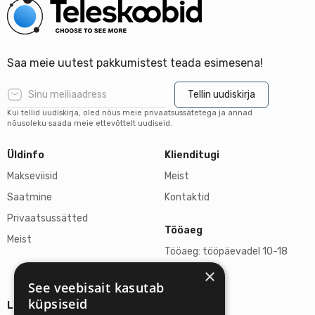
Saa meie uutest pakkumistest teada esimesena!
Tellin uudiskirja
Kui tellid uudiskirja, oled nõus meie privaatsussätetega ja annad
nõusoleku saada meie ettevõttelt uudiseid.
Üldinfo
Klienditugi
Makseviisid
Meist
Saatmine
Kontaktid
Privaatsussätted
Tööaeg
Meist
Tööaeg: tööpäevadel 10-18
×
L, P suletud
See veebisait kasutab
küpsiseid
Lisainfo