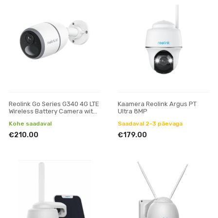
Reolink Go Series G340 4G LTE
Kaamera Reolink Argus PT
Wireless Battery Camera with
Ultra 8MP
Person/Vehicle Detection,
Kohe saadaval
Saadaval 2-3 päevaga
Camoufla
€210.00
€179.00