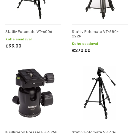
Statiiv Fotomate VT-6006
Statiiv Fotomate VT-680-
222R
Kohe saadaval
Kohe saadaval
€99.00
€270.00
Kuulliigend Bresser BH-52MT,
Statiiv Fotomate VP-106