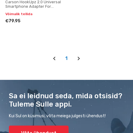
Carson HookUpz 2.0 Universal
Smartphone Adapter For
Optics Digiscoping
Võimalik tellida
€79.95
1
Sa ei leidnud seda, mida otsisid?
Tuleme Sulle appi.
Kui Sul on küsimusi, võta meiega julgesti ühendust!