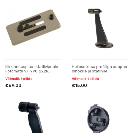
Kiirkinnitusplaat statiivipeale
Heliose kitsa profiiliga adapter
Fotomate VT-990-222R,
binoklile ja statiivile
varuosa
Võimalik tellida
Võimalik tellida
€69.00
€15.00