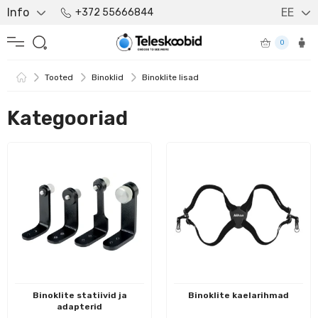
Info
EE
+372 55666844
0
Tooted
Binoklid
Binoklite lisad
Kategooriad
Binoklite statiivid ja
Binoklite kaelarihmad
adapterid