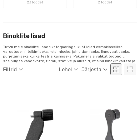
23 toodet
2 toodet
Binoklite lisad
Tutvu meie binoklite lisade kategooriaga, kust leiad esmaklassilise
varustuse nii telkimiseks, reisimiseks, jahipidamiseks, linnuvaatluseks,
purjetamiseks kui ka teatris käimiseks. Pakume laia valikut tooteid,
sealhulgas kandekotte, rihmu, statiive ja aluseid, et sinu binoklit kaitsta ja
muuta see paremini kasutatavaks. Uuri meie tootevalikut ja telli hõlpsalt
Filtrid
Lehel
Järjesta
veebist!