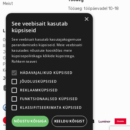
Meist
Tööaeg: tööpäevadel 10-18
×
L, P suletud
See veebisait kasutab
küpsiseid
Lisainfo
See veebisait kasutab kasutajakogemuse
Omicron SIA
parandamiseks küpsiseid. Meie veebisaiti
Reg-nr: 40103272028
kasutades nõustute kooskõlas meie
Juriidiline aadress:
küpsisepoliitikaga kõikide küpsistega.
Ganibu Dambis 2A, Riia, Läti, LV-1045
Rohkem teavet
Pank: AS Swedbank
Konto number: LV46HABA0551027644383
HÄDAVAJALIKUD KÜPSISED
Jälgi meid:
JÕUDLUSKÜPSISED
REKLAAMKÜPSISED
FUNKTSIONAALSED KÜPSISED
KLASSIFITSEERIMATA KÜPSISED
NÕUSTU KÕIGIGA
KEELDU KÕIGIST