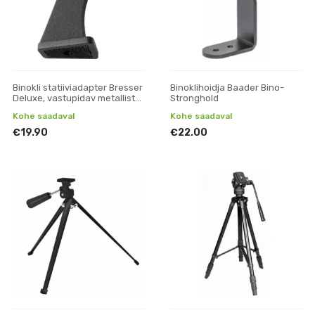
Binokli statiiviadapter Bresser
Binoklihoidja Baader Bino-
Deluxe, vastupidav metallist
Stronghold
versioon
Kohe saadaval
Kohe saadaval
€19.90
€22.00