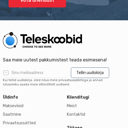
Võta ühendust
Saa meie uutest pakkumistest teada esimesena!
Tellin uudiskirja
Kui tellid uudiskirja, oled nõus meie privaatsussätetega ja annad
nõusoleku saada meie ettevõttelt uudiseid.
Üldinfo
Klienditugi
Makseviisid
Meist
Saatmine
Kontaktid
Privaatsussätted
Tööaeg