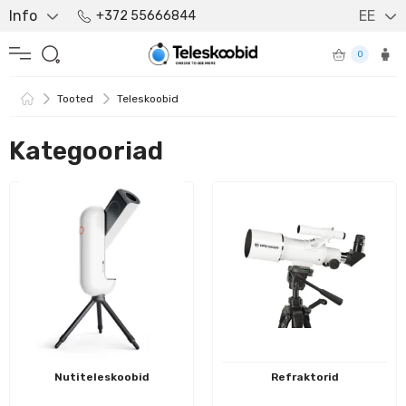
Info
EE
+372 55666844
0
Tooted
Teleskoobid
Kategooriad
Nutiteleskoobid
Refraktorid