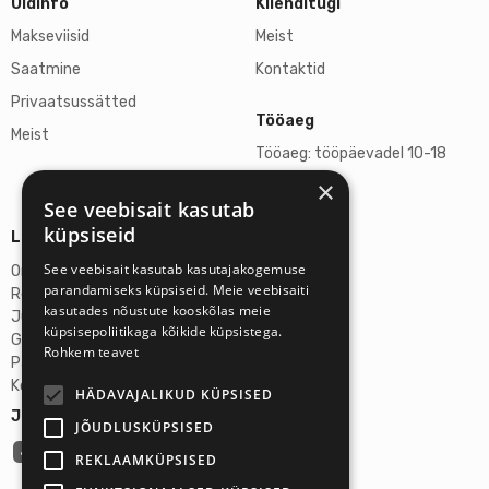
Üldinfo
Klienditugi
Makseviisid
Meist
Saatmine
Kontaktid
Privaatsussätted
Tööaeg
Meist
Tööaeg: tööpäevadel 10-18
×
L, P suletud
See veebisait kasutab
küpsiseid
Lisainfo
See veebisait kasutab kasutajakogemuse
Omicron SIA
parandamiseks küpsiseid. Meie veebisaiti
Reg-nr: 40103272028
kasutades nõustute kooskõlas meie
Juriidiline aadress:
küpsisepoliitikaga kõikide küpsistega.
Ganibu Dambis 2A, Riia, Läti, LV-1045
Rohkem teavet
Pank: AS Swedbank
Konto number: LV46HABA0551027644383
HÄDAVAJALIKUD KÜPSISED
Jälgi meid:
JÕUDLUSKÜPSISED
REKLAAMKÜPSISED