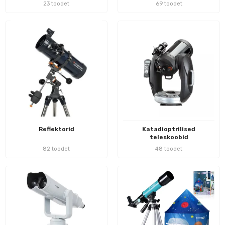
23 toodet
69 toodet
Reflektorid
Katadioptrilised
teleskoobid
82 toodet
48 toodet