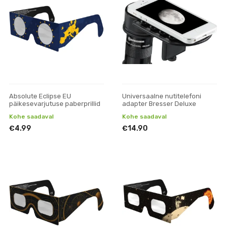
Absolute Eclipse EU
Universaalne nutitelefoni
päikesevarjutuse paberprillid
adapter Bresser Deluxe
Kohe saadaval
Kohe saadaval
€4.99
€14.90