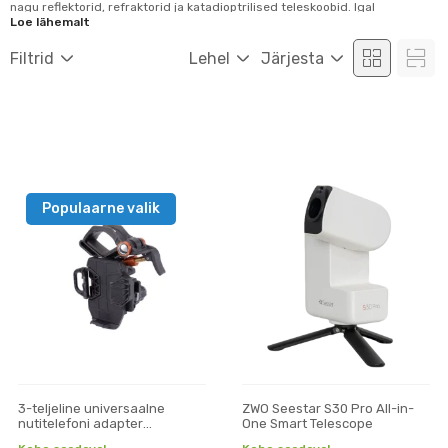
nagu reflektorid, refraktorid ja katadioptrilised teleskoobid. Igal
kategoorial on oma omadused. Refraktorid on läätsega teleskoobid,
Loe lähemalt
reflektoritel on kaks peeglit ja katadioptrilistel teleskoopidel on nii peeglid
kui ka läätsed. Osa teleskoope sobib rohkem loodusvaatluseks, osa
Filtrid
Lehel
Järjesta
planeetide ja gal...
Populaarne valik
3-teljeline universaalne
ZWO Seestar S30 Pro All-in-
nutitelefoni adapter
One Smart Telescope
Celestron NexYZ