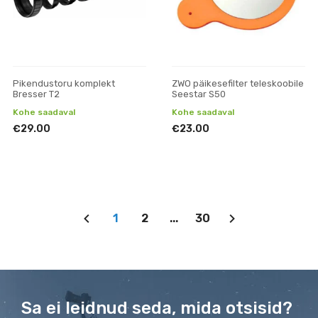
Pikendustoru komplekt
ZWO päikesefilter teleskoobile
Bresser T2
Seestar S50
Kohe saadaval
Kohe saadaval
€29.00
€23.00
1
2
...
30
Sa ei leidnud seda, mida otsisid?