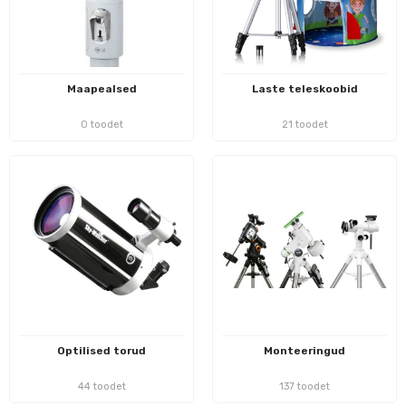
Maapealsed
Laste teleskoobid
0 toodet
21 toodet
Optilised torud
Monteeringud
44 toodet
137 toodet