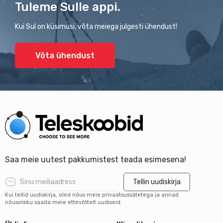
Tuleme Sulle appi.
Kui Sul on küsimusi, võta meiega julgesti ühendust!
Võta ühendust
Saa meie uutest pakkumistest teada esimesena!
Tellin uudiskirja
Kui tellid uudiskirja, oled nõus meie privaatsussätetega ja annad
nõusoleku saada meie ettevõttelt uudiseid.