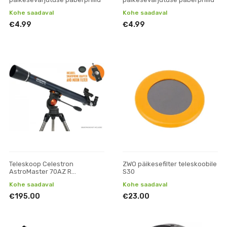
Kohe saadaval
Kohe saadaval
€4.99
€4.99
Teleskoop Celestron
ZWO päikesefilter teleskoobile
AstroMaster 70AZ R
S30
nutitelefoni adapteri ja
Kohe saadaval
Kohe saadaval
kuufiltriga
€195.00
€23.00