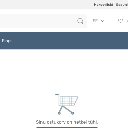
Makseviisid
Saatmi
EE
Blogi
Sinu ostukorv on hetkel tühi.