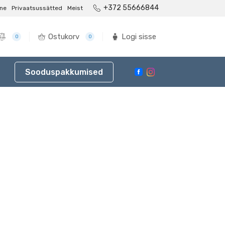
+372 55666844
ne
Privaatsussätted
Meist
Ostukorv
Logi sisse
0
0
Sooduspakkumised