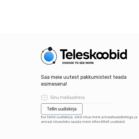
Saa meie uutest pakkumistest teada
esimesena!
Tellin uudiskirja
Kui tellid uudiskirja, oled nõus meie privaatsussätetega ja
annad nõusoleku saada meie ettevõttelt uudiseid.