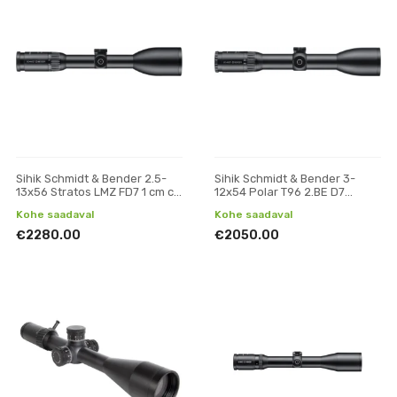
Sihik Schmidt & Bender 2.5-
Sihik Schmidt & Bender 3-
13x56 Stratos LMZ FD7 1 cm cw
12x54 Polar T96 2.BE D7
Posicon
Posicon CT
Kohe saadaval
Kohe saadaval
€2280.00
€2050.00