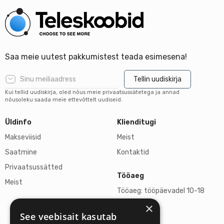
Saa meie uutest pakkumistest teada esimesena!
Tellin uudiskirja
Kui tellid uudiskirja, oled nõus meie privaatsussätetega ja annad
nõusoleku saada meie ettevõttelt uudiseid.
Üldinfo
Klienditugi
Makseviisid
Meist
Saatmine
Kontaktid
Privaatsussätted
Tööaeg
Meist
Tööaeg: tööpäevadel 10-18
×
L, P suletud
See veebisait kasutab