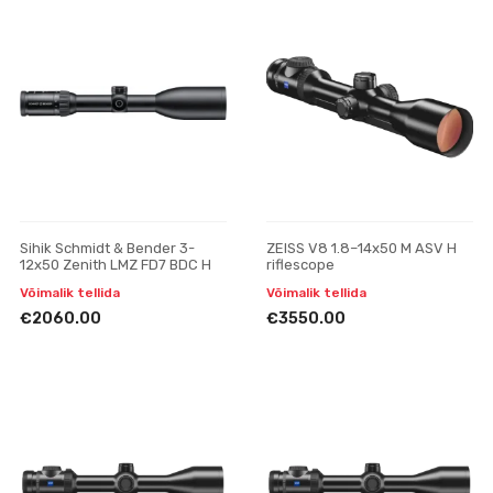
Sihik Schmidt & Bender 3-
ZEISS V8 1.8–14x50 M ASV H
12x50 Zenith LMZ FD7 BDC H
riflescope
Võimalik tellida
Võimalik tellida
€2060.00
€3550.00