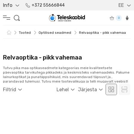
Info
EE
+372 55666844
0
Tooted
Optilised seadmed
Relvaoptika - pikk vahemaa
Relvaoptika - pikk vahemaa
Tutvu pika maa optikaseadmete kategoorias meie kvaliteetsete
päevaoptika tarvikutega pikkadeks ja keskmisteks vahemaadeks. Pakume
lainurkoptikat ja punatäppsihikuid, mis suurendavad täpsust ja
parandavad tulemusi. Tutvu meie tootevalikuga ja telli mugavalt veebist!
Filtrid
Lehel
Järjesta