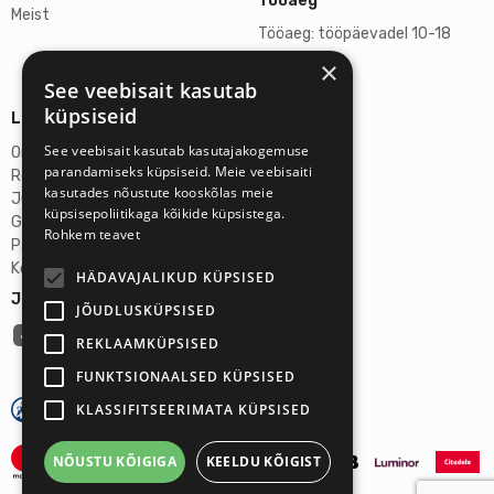
Tööaeg
Meist
Tööaeg: tööpäevadel 10-18
×
L, P suletud
See veebisait kasutab
küpsiseid
Lisainfo
See veebisait kasutab kasutajakogemuse
Omicron SIA
parandamiseks küpsiseid. Meie veebisaiti
Reg-nr: 40103272028
kasutades nõustute kooskõlas meie
Juriidiline aadress:
küpsisepoliitikaga kõikide küpsistega.
Ganibu Dambis 2A, Riia, Läti, LV-1045
Rohkem teavet
Pank: AS Swedbank
Konto number: LV46HABA0551027644383
HÄDAVAJALIKUD KÜPSISED
Jälgi meid:
JÕUDLUSKÜPSISED
REKLAAMKÜPSISED
FUNKTSIONAALSED KÜPSISED
KLASSIFITSEERIMATA KÜPSISED
NÕUSTU KÕIGIGA
KEELDU KÕIGIST