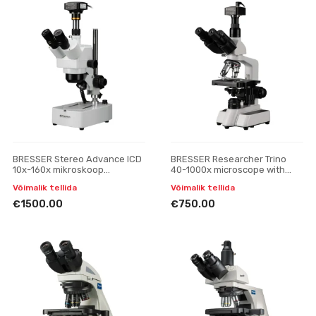
BRESSER Stereo Advance ICD
BRESSER Researcher Trino
10x-160x mikroskoop
40-1000x microscope with
MikroCamII 12MP kaameraga
MikroCam SF UHD camera
Võimalik tellida
Võimalik tellida
€1500.00
€750.00