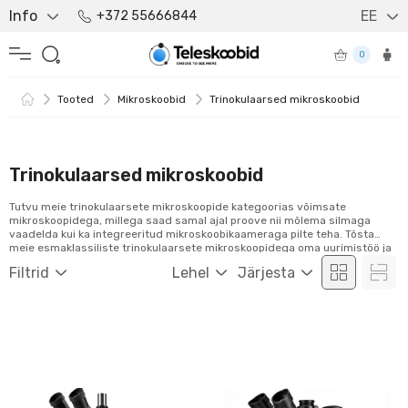
Info
EE
+372 55666844
0
Tooted
Mikroskoobid
Trinokulaarsed mikroskoobid
Trinokulaarsed mikroskoobid
Tutvu meie trinokulaarsete mikroskoopide kategoorias võimsate
mikroskoopidega, millega saad samal ajal proove nii mõlema silmaga
vaadelda kui ka integreeritud mikroskoobikaameraga pilte teha. Tõsta
meie esmaklassiliste trinokulaarsete mikroskoopidega oma uurimistöö ja
analüüsi kvaliteeti. Uuri meie tootevalikut ja telli hõlpsalt veebist!
Filtrid
Lehel
Järjesta