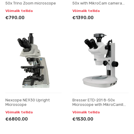
50x Trino Zoom microscope
50x with MikroCam camera
and 13.3" display microscope
Võimalik tellida
Võimalik tellida
€790.00
€1390.00
Nexcope NE930 Upright
Bresser ETD-201 8-50x
Microscope
Microscope with MikroCamII
12MP Camera
Võimalik tellida
Võimalik tellida
€6800.00
€1530.00