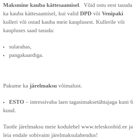
Maksmine kauba kättesaamisel
. Võid ostu eest tasuda
ka kauba kättesaamisel, kui valid
DPD
või
Venipaki
kulleri või ostad kauba meie kauplusest. Kullerile või
kaupluses saad tasuda:
sularahas,
pangakaardiga.
Pakume ka
järelmaksu
võimalust.
ESTO
– intressivaba laen tagasimaksetähtajaga kuni 6
kuud.
Taotle järelmaksu meie kodulehel www.teleskoobid.ee ja
leia endale sobivaim järelmaksulahendus!