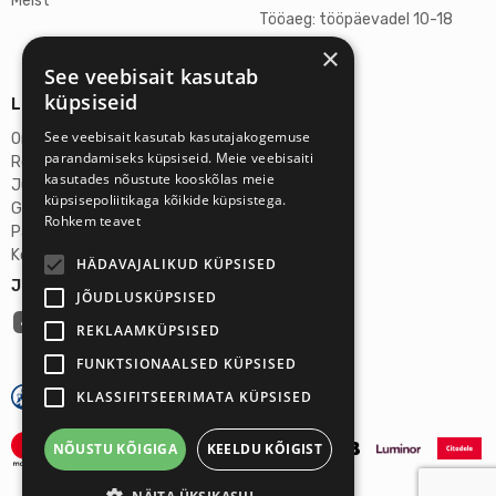
Meist
Tööaeg: tööpäevadel 10-18
×
L, P suletud
See veebisait kasutab
küpsiseid
Lisainfo
See veebisait kasutab kasutajakogemuse
Omicron SIA
parandamiseks küpsiseid. Meie veebisaiti
Reg-nr: 40103272028
kasutades nõustute kooskõlas meie
Juriidiline aadress:
küpsisepoliitikaga kõikide küpsistega.
Ganibu Dambis 2A, Riia, Läti, LV-1045
Rohkem teavet
Pank: AS Swedbank
Konto number: LV46HABA0551027644383
HÄDAVAJALIKUD KÜPSISED
Jälgi meid:
JÕUDLUSKÜPSISED
REKLAAMKÜPSISED
FUNKTSIONAALSED KÜPSISED
KLASSIFITSEERIMATA KÜPSISED
NÕUSTU KÕIGIGA
KEELDU KÕIGIST