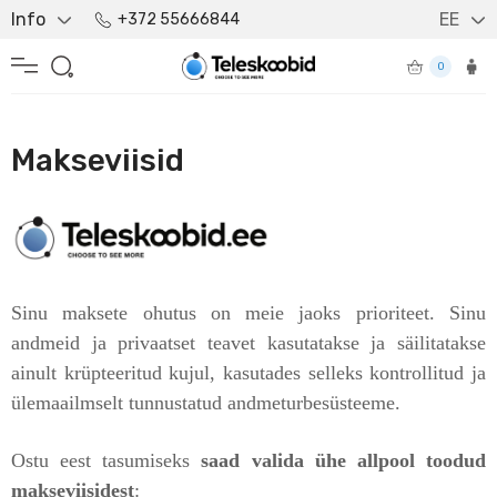
Info
EE
+372 55666844
0
Makseviisid
Sinu maksete ohutus on meie jaoks prioriteet. Sinu
andmeid ja privaatset teavet kasutatakse ja säilitatakse
ainult krüpteeritud kujul, kasutades selleks kontrollitud ja
ülemaailmselt tunnustatud andmeturbesüsteeme.
Ostu eest tasumiseks
saad valida ühe allpool toodud
makseviisidest
: