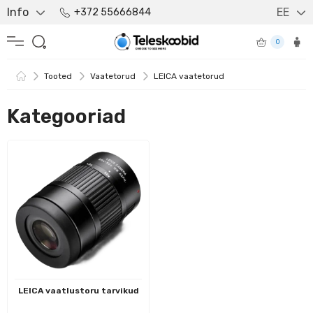
Info
EE
+372 55666844
0
Tooted
Vaatetorud
LEICA vaatetorud
Kategooriad
LEICA vaatlustoru tarvikud