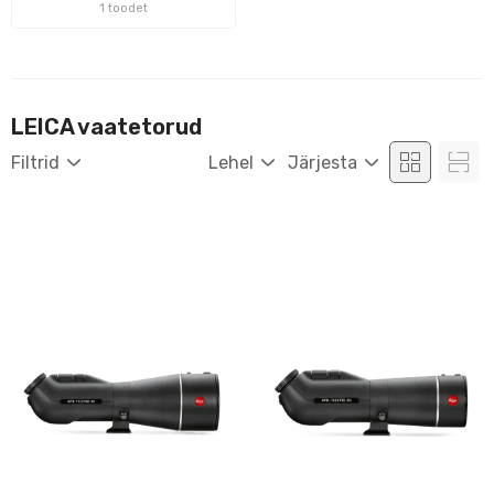
1 toodet
LEICA vaatetorud
Filtrid
Lehel
Järjesta