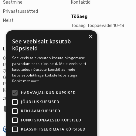
Saatmine
Kontaktid
Privaatsussätted
Tööaeg
Meist
Tööaeg: tööpäevadel 10-18
×
L, P suletud
See veebisait kasutab
küpsiseid
Lisainfo
See veebisait kasutab kasutajakogemuse
Omicron SIA
parandamiseks küpsiseid. Meie veebisaiti
Reg-nr: 40103272028
kasutades nõustute kooskõlas meie
Juriidiline aadress:
küpsisepoliitikaga kõikide küpsistega.
Ganibu Dambis 2A, Riia, Läti, LV-1045
Rohkem teavet
Pank: AS Swedbank
Konto number: LV46HABA0551027644383
HÄDAVAJALIKUD KÜPSISED
Jälgi meid:
JÕUDLUSKÜPSISED
REKLAAMKÜPSISED
FUNKTSIONAALSED KÜPSISED
KLASSIFITSEERIMATA KÜPSISED