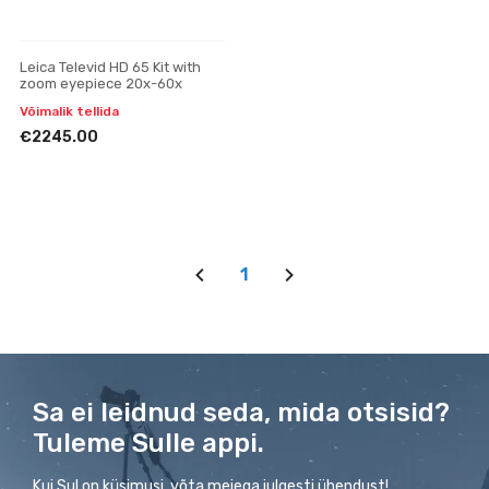
Leica Televid HD 65 Kit with
zoom eyepiece 20x-60x
Võimalik tellida
€2245.00
1
Sa ei leidnud seda, mida otsisid?
Tuleme Sulle appi.
Kui Sul on küsimusi, võta meiega julgesti ühendust!