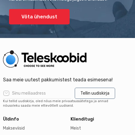
Võta ühendust
Saa meie uutest pakkumistest teada esimesena!
Tellin uudiskirja
Kui tellid uudiskirja, oled nõus meie privaatsussätetega ja annad
nõusoleku saada meie ettevõttelt uudiseid.
Üldinfo
Klienditugi
Makseviisid
Meist