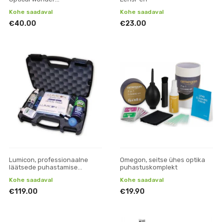
(puhastusvahend ja lapp) +
Kohe saadaval
Kohe saadaval
LensPen
€40.00
€23.00
Lumicon, professionaalne
Omegon, seitse ühes optika
läätsede puhastamise
puhastuskomplekt
komplekt
Kohe saadaval
Kohe saadaval
€119.00
€19.90