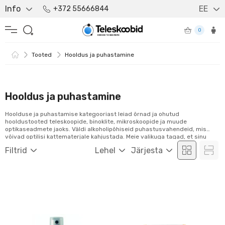
Info
EE
+372 55666844
0
Tooted
Hooldus ja puhastamine
Hooldus ja puhastamine
Hoolduse ja puhastamise kategooriast leiad õrnad ja ohutud
hooldustooted teleskoopide, binoklite, mikroskoopide ja muude
optikaseadmete jaoks. Väldi alkoholipõhiseid puhastusvahendeid, mis
võivad optilisi kattematerjale kahjustada. Meie valikuga tagad, et sinu
seadmed peavad kaua vastu ja on suurepärase pildikvaliteediga. Tutvu
Filtrid
Lehel
Järjesta
toodetega ja telli hõlpsalt veebist!