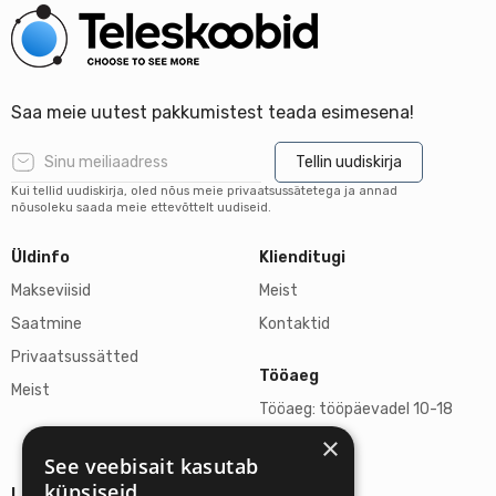
Saa meie uutest pakkumistest teada esimesena!
Tellin uudiskirja
Kui tellid uudiskirja, oled nõus meie privaatsussätetega ja annad
nõusoleku saada meie ettevõttelt uudiseid.
Üldinfo
Klienditugi
Makseviisid
Meist
Saatmine
Kontaktid
Privaatsussätted
Tööaeg
Meist
Tööaeg: tööpäevadel 10-18
×
L, P suletud
See veebisait kasutab
küpsiseid
Lisainfo