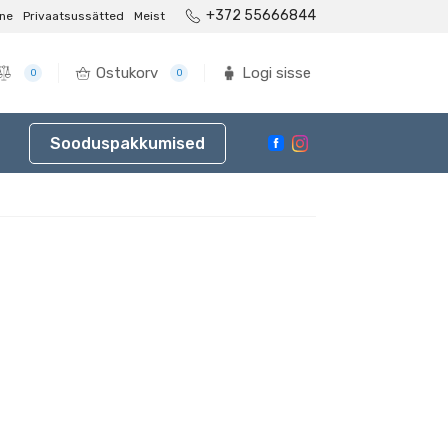
+372 55666844
ne
Privaatsussätted
Meist
Ostukorv
Logi sisse
0
0
Sooduspakkumised