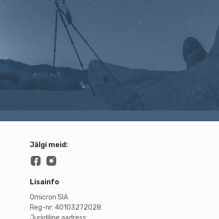
Jälgi meid:
Lisainfo
Omicron SIA
Reg-nr: 40103272028
Juriidiline aadress: