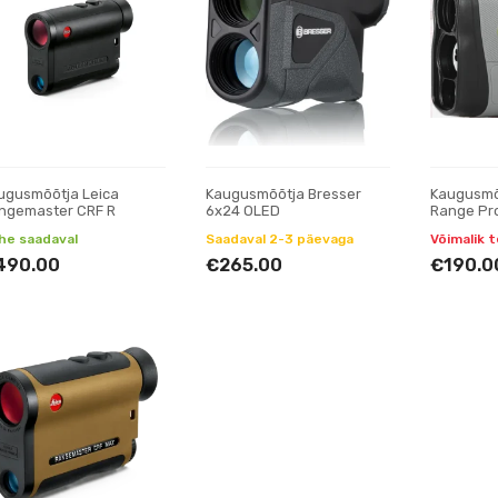
ugusmõõtja Leica
Kaugusmõõtja Bresser
Kaugusmõ
ngemaster CRF R
6x24 OLED
Range Pr
he saadaval
Saadaval 2-3 päevaga
Võimalik t
490.00
€265.00
€190.0