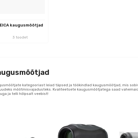
EICA kaugusmõõtjad
3 toodet
augusmõõtjad
usmõõtjate kategooriast leiad täpsed ja töökindlad kaugusmõõtjad, mis sobiv
uudeks mõõtmisvajadusteks. Kvaliteetsete kaugusmõõtjatega saad vahemaid mõ
kuga ja telli hõlpsalt veebist!