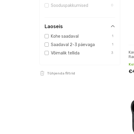
Sooduspakkumised
0
Laoseis
Kohe saadaval
1
Saadaval 2-3 päevaga
1
Ka
Võimalik tellida
3
Ra
Ko
€
Tühjenda filtrid