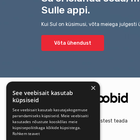
Sulle appi.
Kui Sul on küsimusi, võta meiega julgesti
Võta ühendust
×
See veebisait kasutab
küpsiseid
See veebisait kasutab kasutajakogemuse
parandamiseks küpsiseid. Meie veebisaiti
Saa meie uutest pakkumistest teada
kasutades nõustute kooskõlas meie
esimesena!
küpsisepoliitikaga kõikide küpsistega.
Rohkem teavet