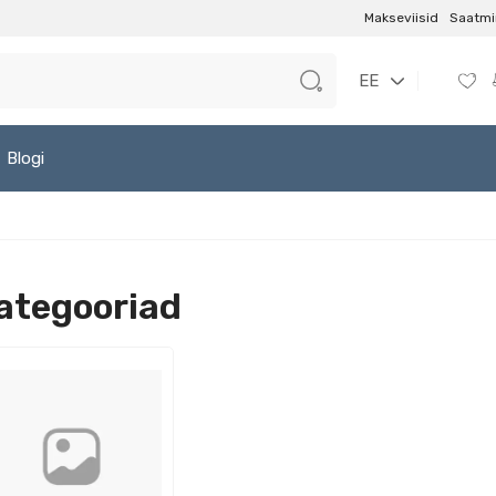
Makseviisid
Saatmi
EE
Blogi
ategooriad