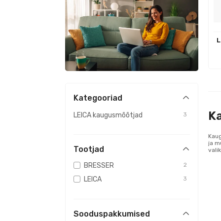
L
Kategooriad
K
LEICA kaugusmõõtjad
3
Kaug
ja m
Tootjad
vali
BRESSER
2
LEICA
3
Sooduspakkumised