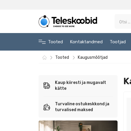
Tooted
Kontaktandmed
Tootjad
Tooted
Kaugusmõõtjad
K
Kaup kiiresti ja mugavalt
kätte
Turvaline ostukeskkond ja
turvalised maksed