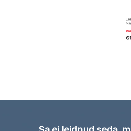
Le
MA
Või
€
Sa ei leidnud seda, 