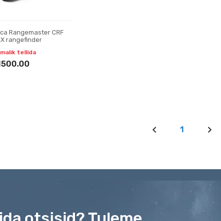
ica Rangemaster CRF
X rangefinder
malik tellida
1500.00
1
mida otsisid? Tuleme