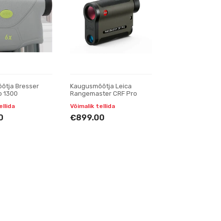
õtja Bresser
Kaugusmõõtja Leica
o 1300
Rangemaster CRF Pro
ellida
Võimalik tellida
0
€899.00