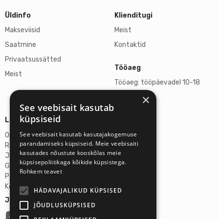
Üldinfo
Klienditugi
Makseviisid
Meist
Saatmine
Kontaktid
Privaatsussätted
Tööaeg
Meist
Tööaeg: tööpäevadel 10-18
×
L, P suletud
See veebisait kasutab
küpsiseid
Lisainfo
See veebisait kasutab kasutajakogemuse
Omicron SIA
parandamiseks küpsiseid. Meie veebisaiti
Reg-nr: 40103272028
kasutades nõustute kooskõlas meie
Juriidiline aadress:
küpsisepoliitikaga kõikide küpsistega.
Ganibu Dambis 2A, Riia, Läti, LV-1045
Rohkem teavet
Pank: AS Swedbank
Konto number: LV46HABA0551027644383
HÄDAVAJALIKUD KÜPSISED
Jälgi meid:
JÕUDLUSKÜPSISED