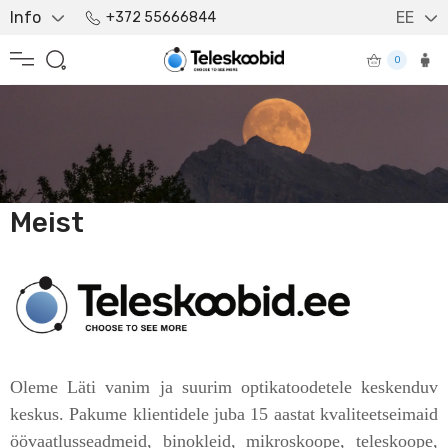
Info
EE
+372 55666844
0
Meist
Oleme Läti vanim ja suurim optikatoodetele keskenduv
keskus. Pakume klientidele juba 15 aastat kvaliteetseimaid
öövaatlusseadmeid, binokleid, mikroskoope, teleskoope,