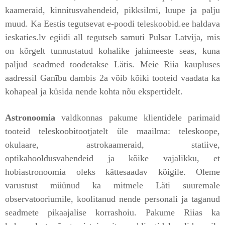
kaameraid, kinnitusvahendeid, pikksilmi, luupe ja palju
muud. Ka Eestis tegutsevat e-poodi teleskoobid.ee haldava
ieskaties.lv egiidi all tegutseb samuti Pulsar Latvija, mis
on kõrgelt tunnustatud kohalike jahimeeste seas, kuna
paljud seadmed toodetakse Lätis. Meie Riia kaupluses
aadressil Ganību dambis 2a võib kõiki tooteid vaadata ka
kohapeal ja küsida nende kohta nõu ekspertidelt.
Astronoomia
valdkonnas pakume klientidele parimaid
tooteid teleskoobitootjatelt üle maailma: teleskoope,
okulaare, astrokaameraid, statiive,
optikahooldusvahendeid ja kõike vajalikku, et
hobiastronoomia oleks kättesaadav kõigile. Oleme
varustust müünud ka mitmele Läti suuremale
observatooriumile, koolitanud nende personali ja taganud
seadmete pikaajalise korrashoiu. Pakume Riias ka