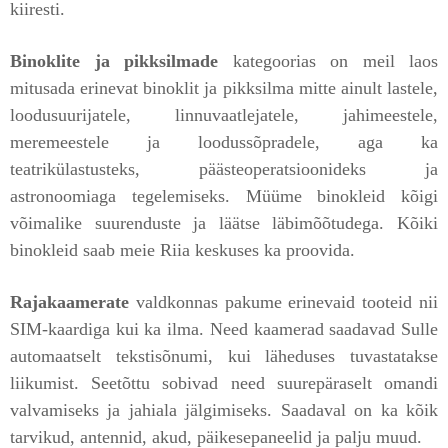
kiiresti.
Binoklite ja pikksilmade
kategoorias on meil laos
mitusada erinevat binoklit ja pikksilma mitte ainult lastele,
loodusuurijatele, linnuvaatlejatele, jahimeestele,
meremeestele ja loodussõpradele, aga ka
teatrikülastusteks, päästeoperatsioonideks ja
astronoomiaga tegelemiseks. Müüme binokleid kõigi
võimalike suurenduste ja läätse läbimõõtudega. Kõiki
binokleid saab meie Riia keskuses ka proovida.
Rajakaamerate
valdkonnas pakume erinevaid tooteid nii
SIM-kaardiga kui ka ilma. Need kaamerad saadavad Sulle
automaatselt tekstisõnumi, kui läheduses tuvastatakse
liikumist. Seetõttu sobivad need suurepäraselt omandi
valvamiseks ja jahiala jälgimiseks. Saadaval on ka kõik
tarvikud, antennid, akud, päikesepaneelid ja palju muud.