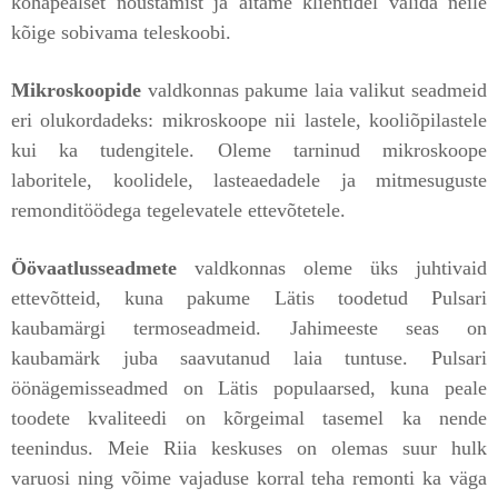
kohapealset nõustamist ja aitame klientidel valida neile
kõige sobivama teleskoobi.
Mikroskoopide
valdkonnas pakume laia valikut seadmeid
eri olukordadeks: mikroskoope nii lastele, kooliõpilastele
kui ka tudengitele. Oleme tarninud mikroskoope
laboritele, koolidele, lasteaedadele ja mitmesuguste
remonditöödega tegelevatele ettevõtetele.
Öövaatlusseadmete
valdkonnas oleme üks juhtivaid
ettevõtteid, kuna pakume Lätis toodetud Pulsari
kaubamärgi termoseadmeid. Jahimeeste seas on
kaubamärk juba saavutanud laia tuntuse. Pulsari
öönägemisseadmed on Lätis populaarsed, kuna peale
toodete kvaliteedi on kõrgeimal tasemel ka nende
teenindus. Meie Riia keskuses on olemas suur hulk
varuosi ning võime vajaduse korral teha remonti ka väga