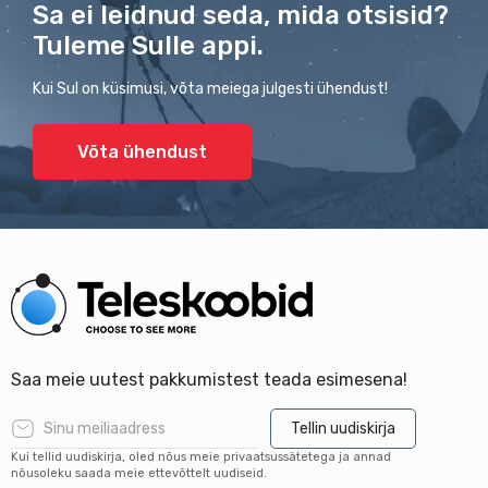
Sa ei leidnud seda, mida otsisid?
Tuleme Sulle appi.
Kui Sul on küsimusi, võta meiega julgesti ühendust!
Võta ühendust
Saa meie uutest pakkumistest teada esimesena!
Tellin uudiskirja
Kui tellid uudiskirja, oled nõus meie privaatsussätetega ja annad
nõusoleku saada meie ettevõttelt uudiseid.