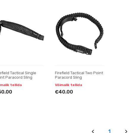
efield Tactical Single
Firefield Tactical Two Point
int Paracord Sling
Paracord Sling
malik tellida
Võimalik tellida
50.00
€40.00
1