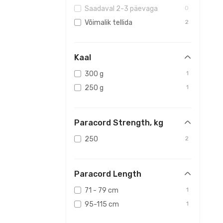
Saadaval 2-3 päevaga
0
Võimalik tellida
2
Kaal
300 g
1
250 g
1
Paracord Strength, kg
250
2
Paracord Length
71 - 79 cm
1
95-115 cm
1