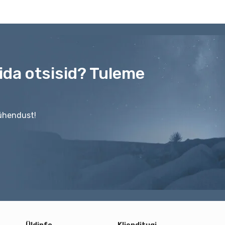
mida otsisid? Tuleme
 ühendust!