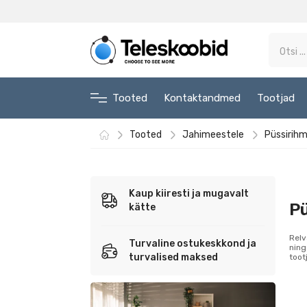
Tooted
Kontaktandmed
Tootjad
Tooted
Jahimeestele
Püssirih
Kaup kiiresti ja mugavalt
P
kätte
Relv
Turvaline ostukeskkond ja
ning
turvalised maksed
toot