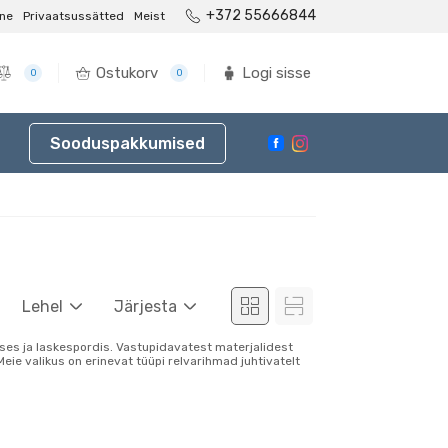
+372 55666844
ne
Privaatsussätted
Meist
Ostukorv
Logi sisse
0
0
Sooduspakkumised
Lehel
Järjesta
uses ja laskespordis. Vastupidavatest materjalidest
Meie valikus on erinevat tüüpi relvarihmad juhtivatelt