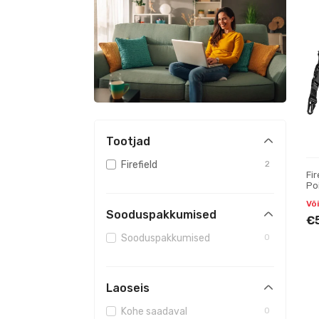
Tootjad
Firefield
2
Fir
Po
Või
Sooduspakkumised
€
Sooduspakkumised
0
Laoseis
Kohe saadaval
0