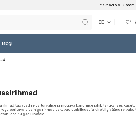
Makseviisid
Saatmi
EE
Blogi
mad
üssirihmad
arihmad tagavad relva turvalise ja mugava kandmise jahil, taktikalises kasut
 reguleeritava disainiga rihmad pakuvad stabiilsust ja kiiret ligipääsu relvale. 
jatelt, sealhulgas Firefield.