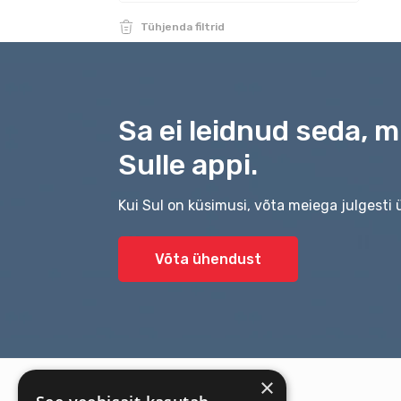
Tühjenda filtrid
Sa ei leidnud seda, 
Sulle appi.
Kui Sul on küsimusi, võta meiega julgesti
Võta ühendust
×