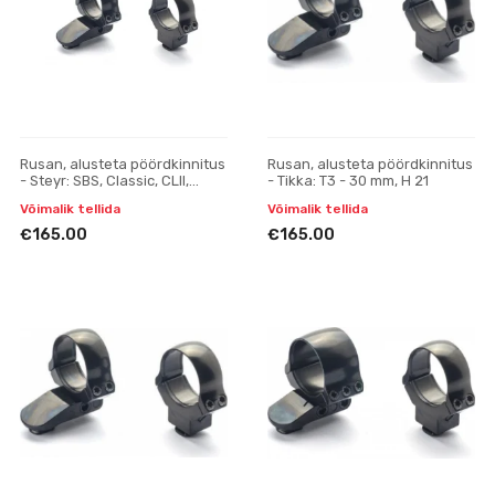
Rusan, alusteta pöördkinnitus
Rusan, alusteta pöördkinnitus
- Steyr: SBS, Classic, CLII,
- Tikka: T3 - 30 mm, H 21
SM12; (Sako: A7) 30 mm, H 23
Võimalik tellida
Võimalik tellida
€165.00
€165.00