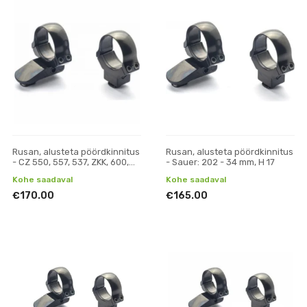
Rusan, alusteta pöördkinnitus
Rusan, alusteta pöördkinnitus
- CZ 550, 557, 537, ZKK, 600,
- Sauer: 202 - 34 mm, H 17
601, 602 (19 mm prisma) - 30
Kohe saadaval
Kohe saadaval
mm, H 19
€170.00
€165.00