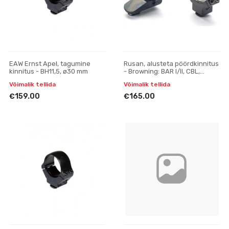
EAW Ernst Apel, tagumine
Rusan, alusteta pöördkinnitus
kinnitus - BH11,5, ø30 mm
- Browning: BAR I/II, CBL,
Acera, Maral; Fabarm: Iris,
Võimalik tellida
Võimalik tellida
Winchester SX
€159.00
€165.00