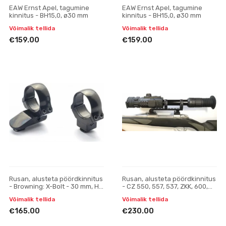
EAW Ernst Apel, tagumine
EAW Ernst Apel, tagumine
kinnitus - BH15,0, ø30 mm
kinnitus - BH15,0, ø30 mm
Võimalik tellida
Võimalik tellida
€159.00
€159.00
Rusan, alusteta pöördkinnitus
Rusan, alusteta pöördkinnitus
- Browning: X-Bolt - 30 mm, H
- CZ 550, 557, 537, ZKK, 600,
21
601, 602 (19 mm prisma) -
Võimalik tellida
Võimalik tellida
Yukon Photon
€165.00
€230.00