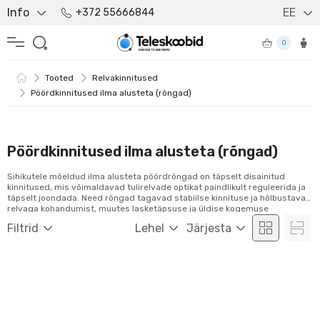
Info
EE
+372 55666844
0
Tooted
Relvakinnitused
Pöördkinnitused ilma alusteta (rõngad)
Pöördkinnitused ilma alusteta (rõngad)
Sihikutele mõeldud ilma alusteta pöördrõngad on täpselt disainitud
kinnitused, mis võimaldavad tulirelvade optikat paindlikult reguleerida ja
täpselt joondada. Need rõngad tagavad stabiilse kinnituse ja hõlbustavad
relvaga kohandumist, muutes lasketäpsuse ja üldise kogemuse
paremaks.
Filtrid
Lehel
Järjesta