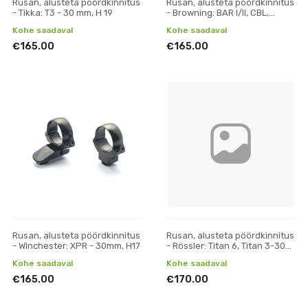
Rusan, alusteta pöördkinnitus
Rusan, alusteta pöördkinnitus
- Tikka: T3 - 30 mm, H 19
- Browning: BAR I/II, CBL,
Acera, Maral; Fabarm: Iris,
Kohe saadaval
Kohe saadaval
Winchester SX
€165.00
€165.00
Rusan, alusteta pöördkinnitus
Rusan, alusteta pöördkinnitus
- Winchester: XPR - 30mm, H17
- Rössler: Titan 6, Titan 3-30
mm, H 19
Kohe saadaval
Kohe saadaval
€165.00
€170.00