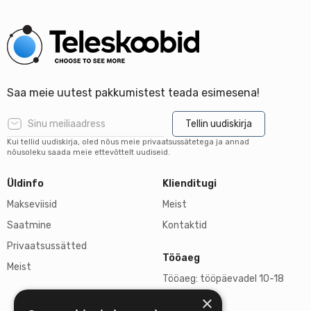
Saa meie uutest pakkumistest teada esimesena!
Tellin uudiskirja
Kui tellid uudiskirja, oled nõus meie privaatsussätetega ja annad
nõusoleku saada meie ettevõttelt uudiseid.
Üldinfo
Klienditugi
Makseviisid
Meist
Saatmine
Kontaktid
Privaatsussätted
Tööaeg
Meist
Tööaeg: tööpäevadel 10-18
×
L, P suletud