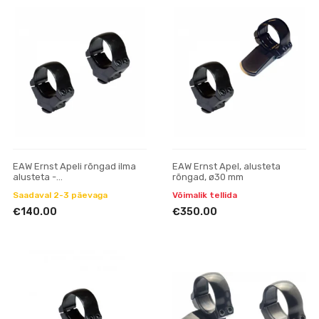
EAW Ernst Apeli rõngad ilma
EAW Ernst Apel, alusteta
alusteta -
rõngad, ø30 mm
öö-/termosihikutele - BH10
Saadaval 2-3 päevaga
Võimalik tellida
ø30
€140.00
€350.00