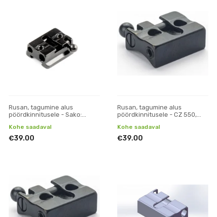
Rusan, tagumine alus
Rusan, tagumine alus
pöördkinnitusele - Sako:
pöördkinnitusele - CZ 550,
75/85 (prisma)
557, 537, ZKK, 600, 601, 602 (19
Kohe saadaval
Kohe saadaval
mm prisma)
€39.00
€39.00