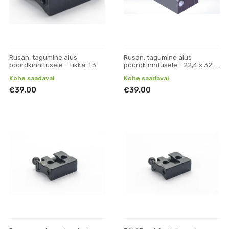
Rusan, tagumine alus
Rusan, tagumine alus
pöördkinnitusele - Tikka: T3
pöördkinnitusele - 22,4 x 32 x
11,5 (laius x pikkus x kõrgus)
Kohe saadaval
Kohe saadaval
€39.00
€39.00