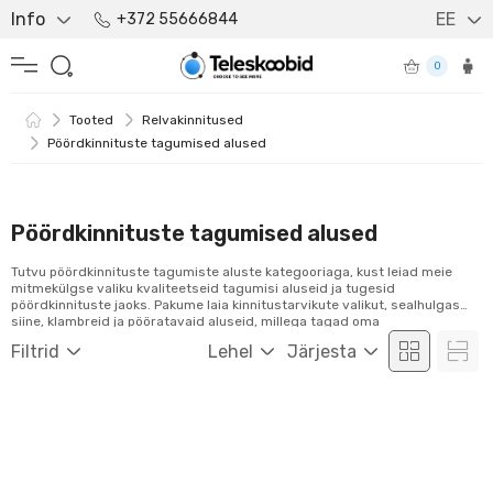
Info
EE
+372 55666844
0
Tooted
Relvakinnitused
Pöördkinnituste tagumised alused
Pöördkinnituste tagumised alused
Tutvu pöördkinnituste tagumiste aluste kategooriaga, kust leiad meie
mitmekülgse valiku kvaliteetseid tagumisi aluseid ja tugesid
pöördkinnituste jaoks. Pakume laia kinnitustarvikute valikut, sealhulgas
siine, klambreid ja pööratavaid aluseid, millega tagad oma
optikaseadmetele stabiilsed ja usaldusväärsed kinnituslahendused. Tutvu
Filtrid
Lehel
Järjesta
meie tootevalikuga ja telli mugavalt veebist!