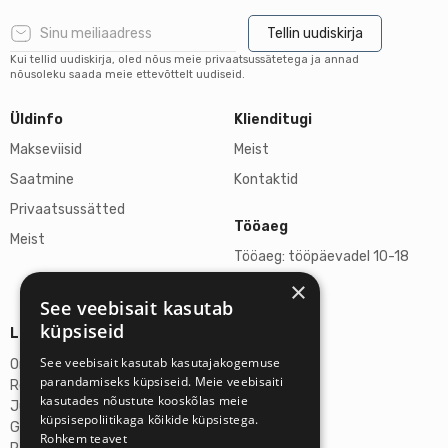
Tellin uudiskirja
Kui tellid uudiskirja, oled nõus meie privaatsussätetega ja annad
nõusoleku saada meie ettevõttelt uudiseid.
Üldinfo
Klienditugi
Makseviisid
Meist
Saatmine
Kontaktid
Privaatsussätted
Tööaeg
Meist
Tööaeg: tööpäevadel 10-18
×
L, P suletud
See veebisait kasutab
küpsiseid
Lisainfo
See veebisait kasutab kasutajakogemuse
Omicron SIA
parandamiseks küpsiseid. Meie veebisaiti
Reg-nr: 40103272028
kasutades nõustute kooskõlas meie
Juriidiline aadress:
küpsisepoliitikaga kõikide küpsistega.
Ganibu Dambis 2A, Riia, Läti, LV-1045
Rohkem teavet