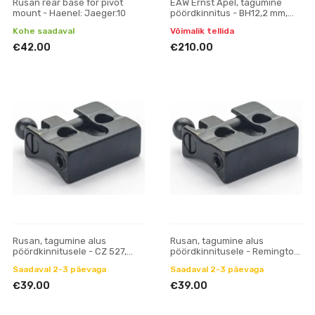
Rusan rear base for pivot
EAW Ernst Apel, tagumine
mount - Haenel: Jaeger.10
pöördkinnitus - BH12,2 mm,
prisma 19 mm
Kohe saadaval
Võimalik tellida
€42.00
€210.00
Rusan, tagumine alus
Rusan, tagumine alus
pöördkinnitusele - CZ 527,
pöördkinnitusele - Remington:
ZKM, Fox, Hornet (16,5 mm
700, 78; Mauser M18
Saadaval 2-3 päevaga
Saadaval 2-3 päevaga
prisma)
€39.00
€39.00