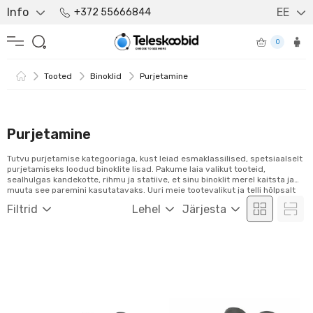
Info
EE
+372 55666844
0
Tooted
Binoklid
Purjetamine
Purjetamine
Tutvu purjetamise kategooriaga, kust leiad esmaklassilised, spetsiaalselt
purjetamiseks loodud binoklite lisad. Pakume laia valikut tooteid,
sealhulgas kandekotte, rihmu ja statiive, et sinu binoklit merel kaitsta ja
muuta see paremini kasutatavaks. Uuri meie tootevalikut ja telli hõlpsalt
veebist!
Filtrid
Lehel
Järjesta