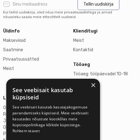
Tellin uudiskirja
Kui tellid uudiskirja, oled nõus meie privaatsussätetega ja annad
nõusoleku saada meie ettevõttelt uudiseid.
Üldinfo
Klienditugi
Makseviisid
Meist
Saatmine
Kontaktid
Privaatsussätted
Tööaeg
Meist
Tööaeg: tööpäevadel 10-18
×
L, P suletud
See veebisait kasutab
küpsiseid
Lisainfo
See veebisait kasutab kasutajakogemuse
Omicron SIA
parandamiseks küpsiseid. Meie veebisaiti
Reg-nr: 40103272028
kasutades nõustute kooskõlas meie
Juriidiline aadress:
küpsisepoliitikaga kõikide küpsistega.
Ganibu Dambis 2A, Riia, Läti, LV-1045
Rohkem teavet
Pank: AS Swedbank