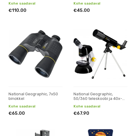
liitreaalsuse äpp, seljakott
tk)
Kohe saadaval
Kohe saadaval
€110.00
€45.00
National Geographic, 7x50
National Geographic,
binokkel
50/360 teleskoobi ja 40x-
640x mikroskoobi komplekt
Kohe saadaval
Kohe saadaval
€65.00
€67.90