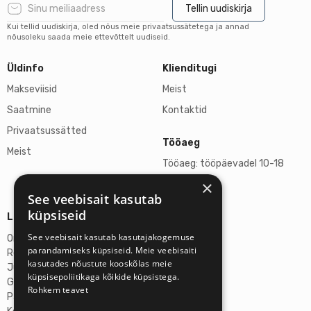
Tellin uudiskirja
Kui tellid uudiskirja, oled nõus meie privaatsussätetega ja annad
nõusoleku saada meie ettevõttelt uudiseid.
Üldinfo
Klienditugi
Makseviisid
Meist
Saatmine
Kontaktid
Privaatsussätted
Tööaeg
Meist
Tööaeg: tööpäevadel 10-18
×
L, P suletud
See veebisait kasutab
küpsiseid
Lisainfo
See veebisait kasutab kasutajakogemuse
Omicron SIA
parandamiseks küpsiseid. Meie veebisaiti
Reg-nr: 40103272028
kasutades nõustute kooskõlas meie
Juriidiline aadress:
küpsisepoliitikaga kõikide küpsistega.
Ganibu Dambis 2A, Riia, Läti, LV-1045
Rohkem teavet
Pank: AS Swedbank