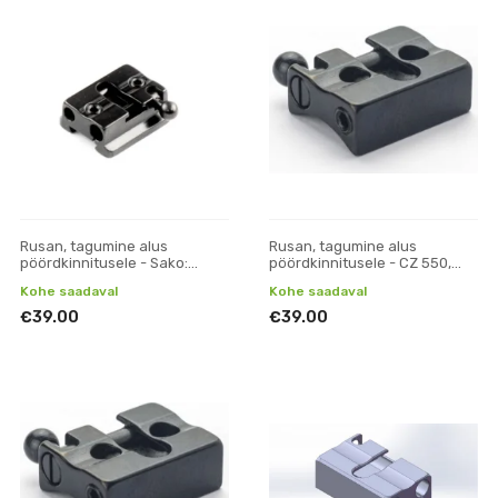
Rusan, tagumine alus
Rusan, tagumine alus
pöördkinnitusele - Sako:
pöördkinnitusele - CZ 550,
75/85 (prisma)
557, 537, ZKK, 600, 601, 602 (19
Kohe saadaval
Kohe saadaval
mm prisma)
€39.00
€39.00