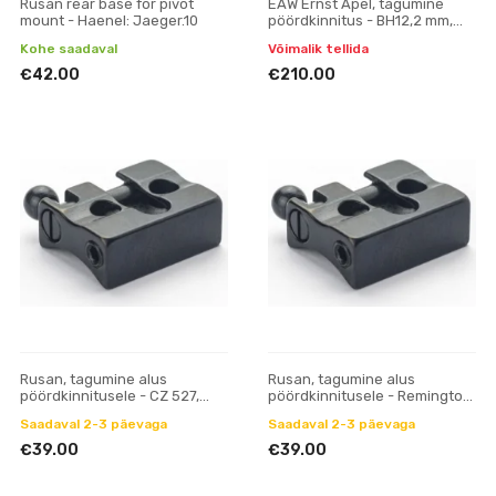
Rusan rear base for pivot
EAW Ernst Apel, tagumine
mount - Haenel: Jaeger.10
pöördkinnitus - BH12,2 mm,
prisma 19 mm
Kohe saadaval
Võimalik tellida
€42.00
€210.00
Rusan, tagumine alus
Rusan, tagumine alus
pöördkinnitusele - CZ 527,
pöördkinnitusele - Remington:
ZKM, Fox, Hornet (16,5 mm
700, 78; Mauser M18
Saadaval 2-3 päevaga
Saadaval 2-3 päevaga
prisma)
€39.00
€39.00