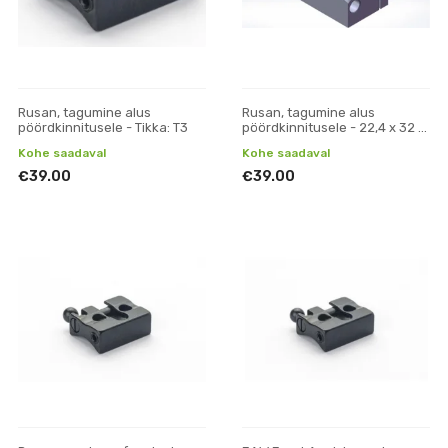
Rusan, tagumine alus
Rusan, tagumine alus
pöördkinnitusele - Tikka: T3
pöördkinnitusele - 22,4 x 32 x
11,5 (laius x pikkus x kõrgus)
Kohe saadaval
Kohe saadaval
€39.00
€39.00