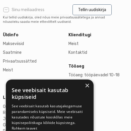
Tellin uudiskirja
Kui tellid uudiskirja, oled nõus meie privaatsussätetega ja annad
nõusoleku saada meie ettevõttelt uudiseid.
Üldinfo
Klienditugi
Makseviisid
Meist
Saatmine
Kontaktid
Privaatsussätted
Tööaeg
Meist
Tööaeg: tööpäevadel 10-18
×
L, P suletud
See veebisait kasutab
küpsiseid
Lisainfo
See veebisait kasutab kasutajakogemuse
Omicron SIA
parandamiseks küpsiseid. Meie veebisaiti
Reg-nr: 40103272028
kasutades nõustute kooskõlas meie
Juriidiline aadress:
küpsisepoliitikaga kõikide küpsistega.
Ganibu Dambis 2A, Riia, Läti, LV-1045
Rohkem teavet