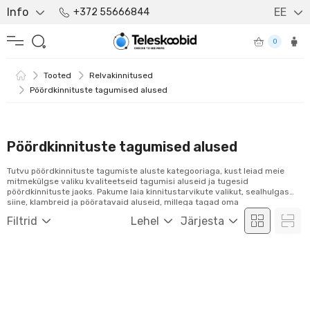
Info
EE
+372 55666844
0
Tooted
Relvakinnitused
Pöördkinnituste tagumised alused
Pöördkinnituste tagumised alused
Tutvu pöördkinnituste tagumiste aluste kategooriaga, kust leiad meie
mitmekülgse valiku kvaliteetseid tagumisi aluseid ja tugesid
pöördkinnituste jaoks. Pakume laia kinnitustarvikute valikut, sealhulgas
siine, klambreid ja pööratavaid aluseid, millega tagad oma
optikaseadmetele stabiilsed ja usaldusväärsed kinnituslahendused. Tutvu
Filtrid
Lehel
Järjesta
meie tootevalikuga ja telli mugavalt veebist!