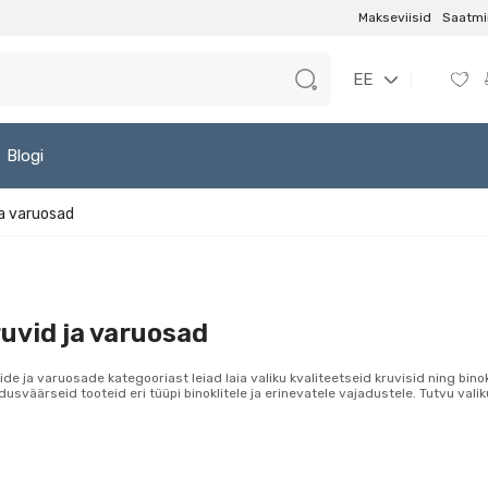
Makseviisid
Saatmi
EE
Blogi
ja varuosad
uvid ja varuosad
ide ja varuosade kategooriast leiad laia valiku kvaliteetseid kruvisid ning bin
dusväärseid tooteid eri tüüpi binoklitele ja erinevatele vajadustele. Tutvu valiku