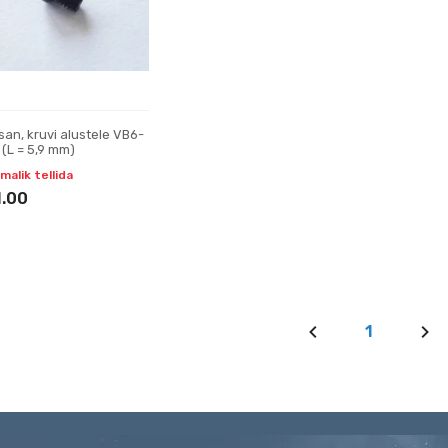
san, kruvi alustele VB6-
 (L = 5,9 mm)
malik tellida
1.00
1