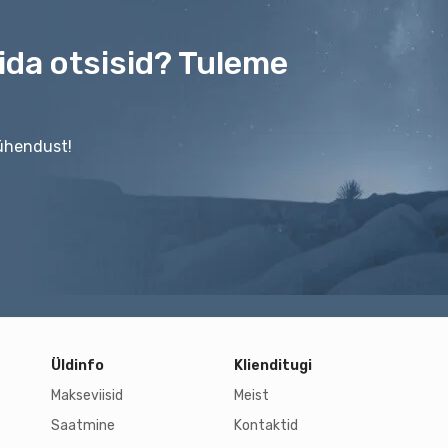
mida otsisid? Tuleme
 ühendust!
Üldinfo
Klienditugi
Makseviisid
Meist
Saatmine
Kontaktid