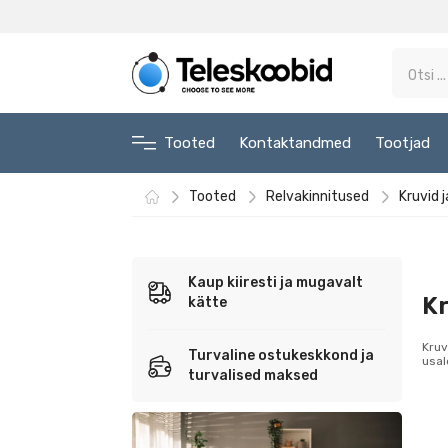
Tooted
Kontaktandmed
Tootjad
Tooted
Relvakinnitused
Kruvid 
Kaup kiiresti ja mugavalt
Kr
kätte
Kruv
Turvaline ostukeskkond ja
usal
turvalised maksed