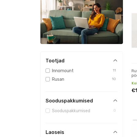
Tootjad
Innomount
11
Ru
pö
Rusan
10
ja
Ko
€
Sooduspakkumised
Sooduspakkumised
0
Laoseis