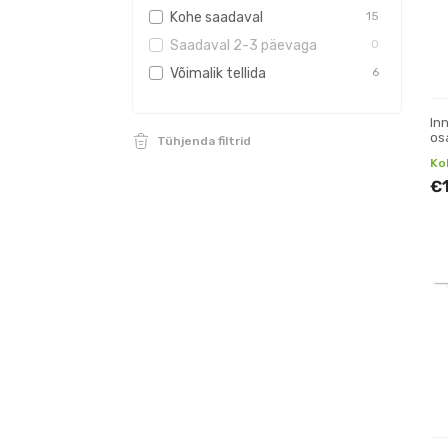
Kohe saadaval
15
Saadaval 2-3 päevaga
0
Võimalik tellida
6
In
os
Tühjenda filtrid
(+
Ko
€