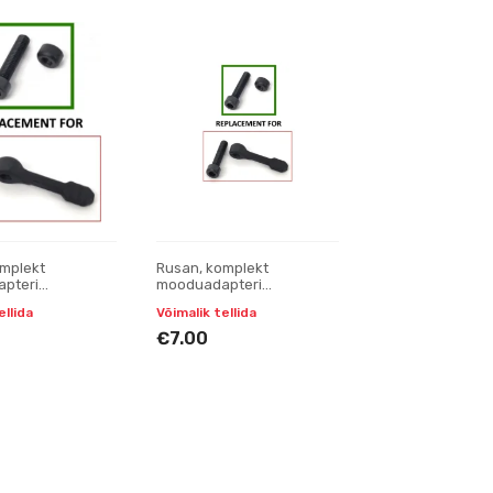
omplekt
Rusan, komplekt
pteri
mooduadapteri
miseks
teisendamiseks
ellida
Võimalik tellida
olne keere)
(vasakpoolne keere)
€7.00