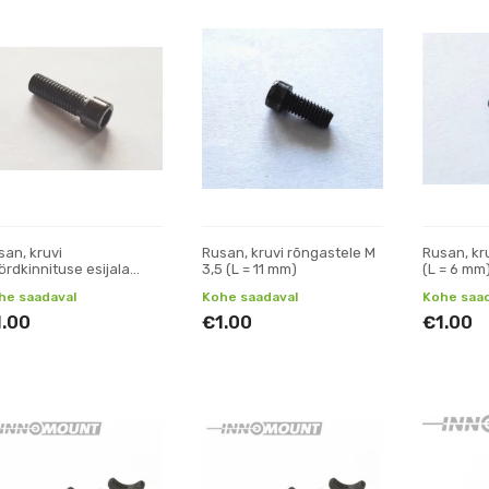
san, kruvi
Rusan, kruvi rõngastele M
Rusan, kru
ördkinnituse esijala
3,5 (L = 11 mm)
(L = 6 mm
oks
he saadaval
Kohe saadaval
Kohe saad
1.00
€1.00
€1.00