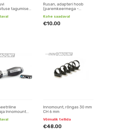
uvi
Rusan, adapteri hoob
ituse tagumise
(paremkeermega -
standardne)
aval
Kohe saadaval
€10.00
etriline
Innomount, rõngas 30 mm
aja Innomount
CH 6 mm
aval
Võimalik tellida
€48.00