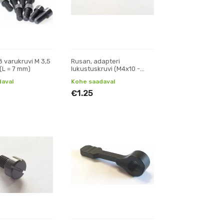
8 varukruvi M 3,5
Rusan, adapteri
(L = 7 mm)
lukustuskruvi (M4x10 -
standardne)
aval
Kohe saadaval
€1.25