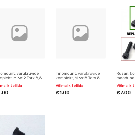
nomount, varukruvide
Innomount, varukruvide
Rusan, k
mplekt, M 6x12 Torx 8,8
komplekt, M 6x18 Torx 8,8
mooduada
 10,9 (L = 10 mm)
või 10,9 (L = 10 mm)
teisenda
malik tellida
Võimalik tellida
Võimalik t
(parempo
1.00
€1.00
€7.00