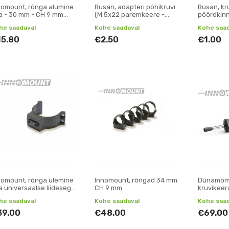
nomount, rõnga alumine
Rusan, adapteri põhikruvi
Rusan, kr
a - 30 mm - CH 9 mm
(M 5x22 paremkeere -
pöördkinn
6 mm)
standardne)
jala jaoks
he saadaval
Kohe saadaval
Kohe saad
15.80
€2.50
€1.00
nomount, rõnga ülemine
Innomount, rõngad 34 mm
Dünamome
a universaalse liidesega
CH 9 mm
kruvikeer
rõngas 34 mm, 90°
0,8-6 Nm
he saadaval
Kohe saadaval
Kohe saad
39.00
€48.00
€69.00