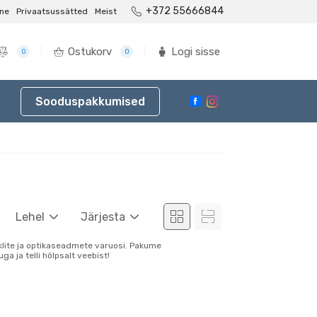
+372 55666844
ne
Privaatsussätted
Meist
Ostukorv
Logi sisse
0
0
Sooduspakkumised
Lehel
Järjesta
oklite ja optikaseadmete varuosi. Pakume
ga ja telli hõlpsalt veebist!