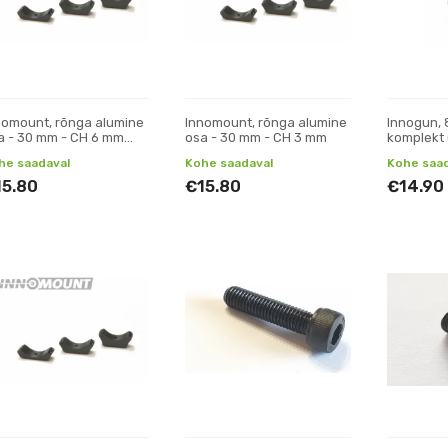
nomount, rõnga alumine
Innomount, rõnga alumine
Innogun, 
a - 30 mm - CH 6 mm
osa - 30 mm - CH 3 mm
komplekt 
3 mm)
he saadaval
Kohe saadaval
Kohe saad
15.80
€15.80
€14.90