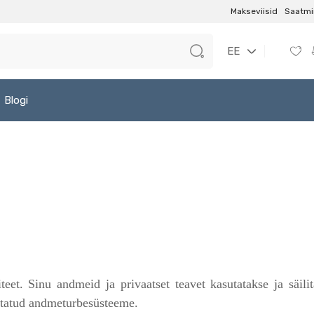
Makseviisid
Saatmi
EE
Blogi
et. Sinu andmeid ja privaatset teavet kasutatakse ja säilit
ustatud andmeturbesüsteeme.