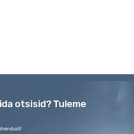
mida otsisid? Tuleme
 ühendust!