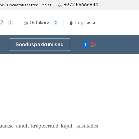
+372 55666844
ne
Privaatsussätted
Meist
Ostukorv
Logi sisse
0
0
Sooduspakkumised
atakse ainult krüpteeritud kujul, kasutades