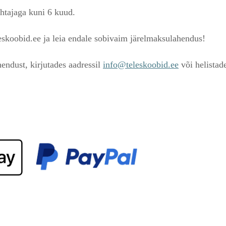
htajaga kuni 6 kuud.
skoobid.ee ja leia endale sobivaim järelmaksulahendus!
endust, kirjutades aadressil
info@teleskoobid.ee
või helistad