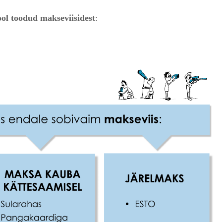
ool toodud makseviisidest
: