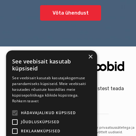
Võta ühendust
×
See veebisait kasutab
küpsiseid
See veebisait kasutab kasutajakogemuse
parandamiseks küpsiseid. Meie veebisaiti
Saa meie uutest pakkumistest teada
kasutades nõustute kooskõlas meie
esimesena!
küpsisepoliitikaga kõikide küpsistega.
Rohkem teavet
HÄDAVAJALIKUD KÜPSISED
Tellin uudiskirja
JÕUDLUSKÜPSISED
Kui tellid uudiskirja, oled nõus meie privaatsussätetega ja
REKLAAMKÜPSISED
annad nõusoleku saada meie ettevõttelt uudiseid.